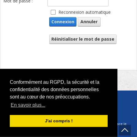
Mot de passe :
Reconnexion automatique
Connexion
Annuler
Réinitialiser le mot de passe
Conformément au RGPD, la sécurité et la
confidentialité des données personnelles
sont au cœur de nos préoccupations.
En savoir plus...
© 2026 par Rotary D1680 |
RODI Platform
Déclaration de confidentialité
|
Conditions d'utilisation
J'ai compris !
La plateforme RODI est conforme au RGPD depuis sa mise en place le
25 mai 2018.